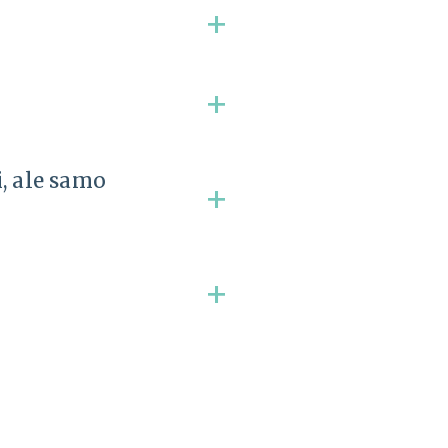
+
+
i, ale samo
+
+