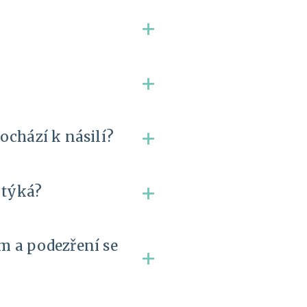
+
+
+
dochází k násilí?
+
 týká?
m a podezření se
+