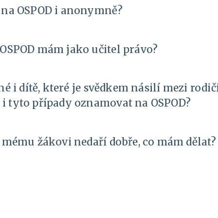
d na OSPOD i anonymně?
 OSPOD mám jako učitel právo?
é i dítě, které je svědkem násilí mezi rodič
i tyto případy oznamovat na OSPOD?
e mému žákovi nedaří dobře, co mám dělat?