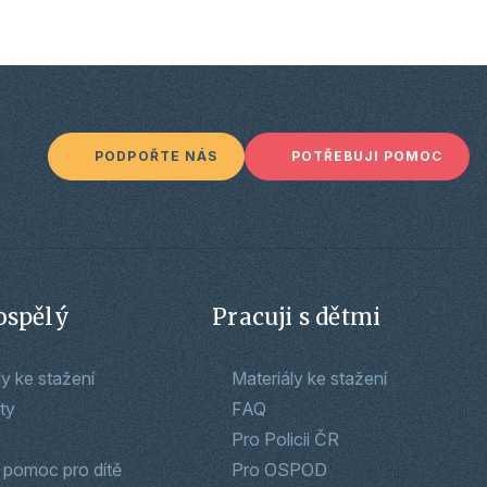
PODPOŘTE NÁS
POTŘEBUJI POMOC
ospělý
Pracuji s dětmi
ly ke stažení
Materiály ke stažení
ty
FAQ
Pro Policii ČR
 pomoc pro dítě
Pro OSPOD