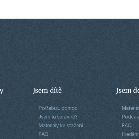
zy
Jsem dítě
Jsem d
Potřebuju pomoc
Materiá
Jsem tu správně?
Podcas
Materiály ke stažení
FAQ
FAQ
Hledám