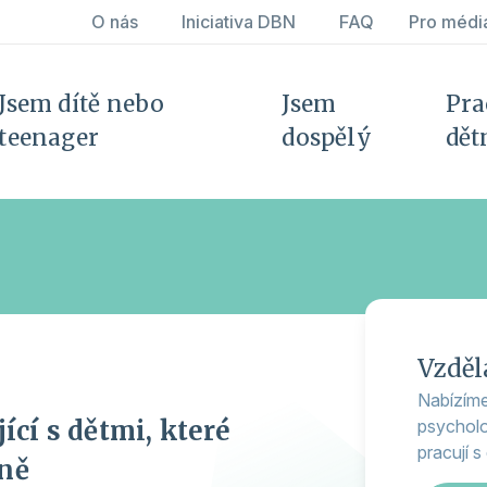
O nás
Iniciativa DBN
FAQ
Pro médi
Jsem dítě nebo
Jsem
Pra
teenager
dospělý
dět
Vzděl
Nabízíme
ící s dětmi, které
psycholog
pracují s
ině