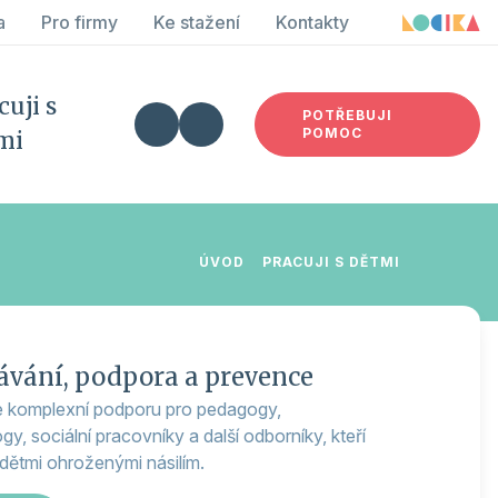
a
Pro firmy
Ke stažení
Kontakty
cuji s
POTŘEBUJI
POMOC
mi
ÚVOD
PRACUJI S DĚTMI
ávání, podpora a prevence
 komplexní podporu pro pedagogy,
y, sociální pracovníky a další odborníky, kteří
 dětmi ohroženými násilím.