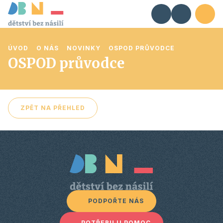
ÚVOD
O NÁS
NOVINKY
OSPOD PRŮVODCE
OSPOD průvodce
ZPĚT NA PŘEHLED
PODPOŘTE NÁS
POTŘEBUJI POMOC